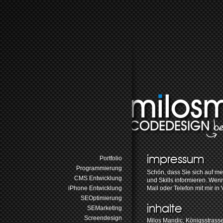
impressum
Portfolio
Programmierung
Schön, dass Sie sich auf m
CMS Entwicklung
und Skills informieren. Wenn
iPhone Entwicklung
Mail oder Telefon mit mir in
SEOptimierung
inhalte
SEMarketing
Screendesign
Milos Mandic, Königsstrass