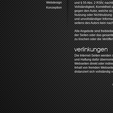
Webdesign
und § 55 Abs. 2 RStV, nachfo
Vollständigkeit, Korrektheit
Konzeption
gegen den Autor, welche sich
Nutzung oder Nichtnutzung 
und unvollständiger Informa
seitens des Autors kein nach
Alle Angebote sind freibleib
der Seiten oder das gesam
zu löschen oder die Veröffen
verlinkungen
Die Internet-Seiten werden s
und Haftung dafür übernomme
Webseiten direkt oder indirek
Inhalt von fremden Webseite
distanziert sich vollständig 
datenschutzer
Wir freuen uns über Ihr Inte
Verarbeitung personenbezoge
wir uns deshalb bei der Erh
Bestimmungen, die uns ins
Bundesdatenschutzgesetz (B
Nutzern des Internets erheb
gewährleistet wird. Mit de