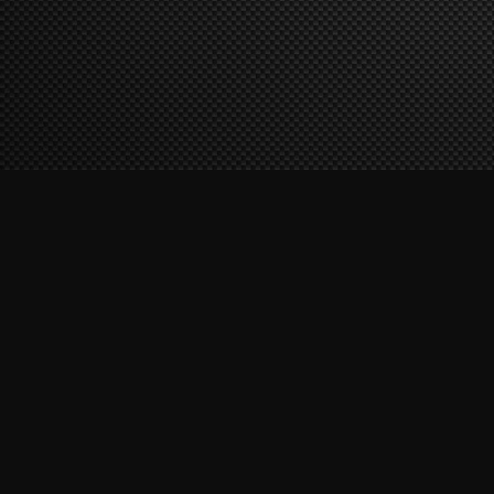
Überblick darüber, welche 
Dritte weitergegeben werde
welche Auskunftsrechte Sie 
Verantwortliche Stelle im 
genannte Firma bzw. der Be
Datenschutz wird der/die Ve
Grundsätzliches zum D
Grundsätzlich werden durch
Mail-Adresse, Anschrift, B
diese jedoch für spezielle 
Stelle darauf hingewiesen.
Tritt ein Websitenutzer mit 
in Verbindung, so erheben u
angestrebten Zwecks erforder
In der Folgezeit halten wir 
Datensparsamkeit und der 
jeweils geltenden Speicherf
Die Erhebung, Speicherung 
Adresse, Anschrift, Telefon
nach den strengen Regelu
Telemediengesetzes (TMG) un