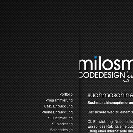
suchmaschine
Portfolio
Programmierung
Suchmaschinenoptimierung
CMS Entwicklung
iPhone Entwicklung
Der sichere Weg zu einem s
SEOptimierung
Ob Entwicklung, Neuerstellu
SEMarketing
Ein solides Raking, eine gu
Screendesign
Erfolg einer Internetseite u